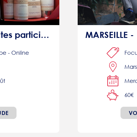
PARRAINAGE: Faites participer votre entourage et recevez 15€
pe - Online
Foc
Mars
ût
Merc
60€
UDE
VO