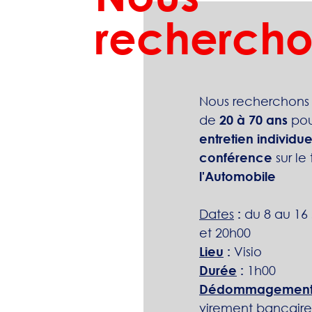
rechercho
Nous recherchons
de
20 à 70 ans
pou
entretien individue
conférence
sur le
l'Automobile
Dates
:
du 8 au 16 
et 20h00
Lieu
:
Visio
Durée
:
1h00
Dédommagemen
virement bancaire 