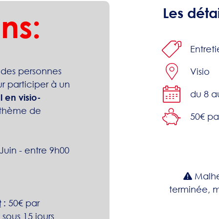
Les détai
ns:
Entret
 des personnes
Visio
r participer à un
du 8 a
l en visio-
 thème de
50€ pa
Juin - entre 9h00
Malhe
terminée, m
t
:
50€ par
sous 15 jours