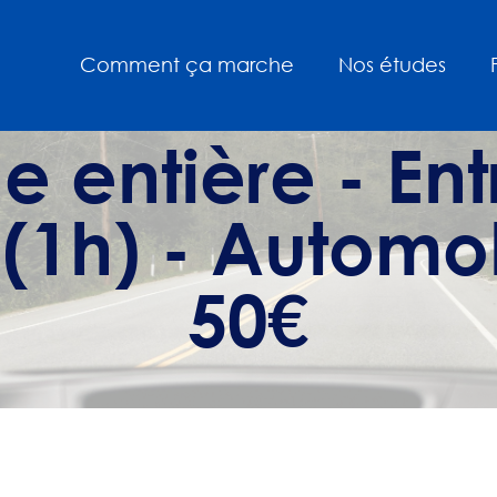
Comment ça marche
Nos études
e entière - Ent
 (1h) - Automo
50€