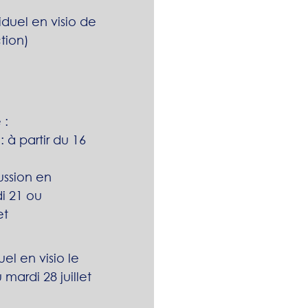
iduel en visio de
ction)
 :
 à partir du 16
ssion en
di 21 ou
et
uel en visio le
u mardi 28 juillet