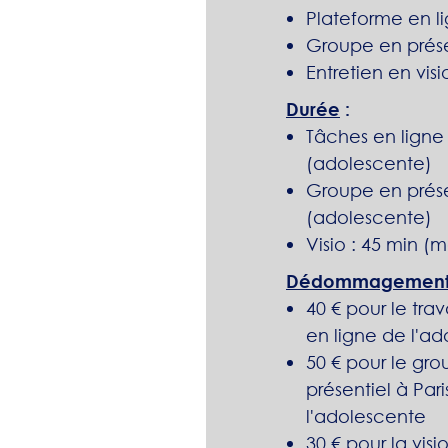
Plateforme en l
Groupe en présen
Entretien en vi
Durée
:
Tâches en ligne :
(adolescente)
Groupe en prése
(adolescente)
Visio : 45 min 
Dédommagemen
40 € pour le trav
en ligne de l'a
50 € pour le gr
présentiel à Pari
l'adolescente
30 € pour la vi