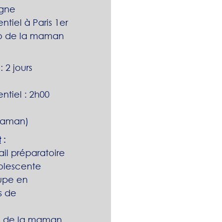
igne
tiel à Paris 1er
sio de la maman
 2 jours
ntiel : 2h00
(maman)
t
:
ail préparatoire
dolescente
oupe en
s de
sio de la maman