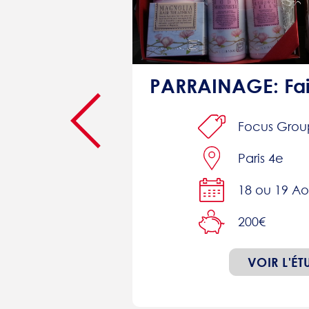
Etude sur le thème des produits de beauté/soin/hygiène : 200€
line
Focus Grou
Paris 4e
18 ou 19 Ao
200€
VOIR L'ÉT