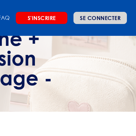
FAQ
S'INSCRIRE
SE CONNECTER
gne +
sion
sage -