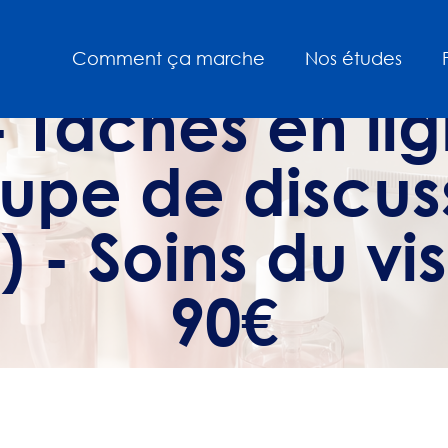
Comment ça marche
Nos études
- Tâches en li
upe de discus
) - Soins du vi
90€