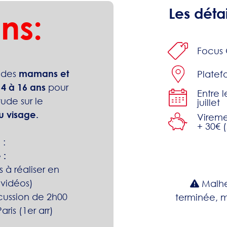
Les détai
ns:
Focus 
 des
mamans et
Platefo
14 à 16 ans
pour
Entre l
ude sur le
juillet
u visage.
Vireme
+ 30€ 
 :
 :
s à réaliser en
 vidéos)
Malhe
cussion de 2h00
terminée, m
aris (1er arr)