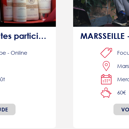
PARRAINAGE: Faites participer votre entourage et recevez 15€
pe - Online
Foc
Mars
ût
Merc
60€
UDE
VO