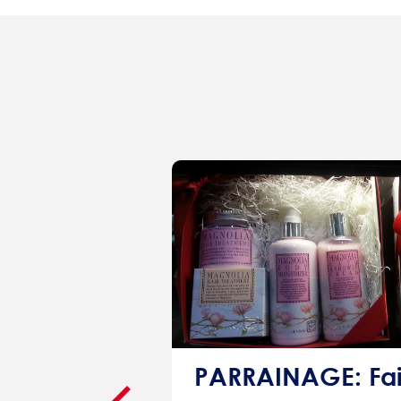
Etude sur le thème des produits de beauté/soin/hygiène : 200€