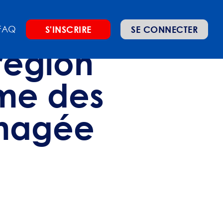
FAQ
S'INSCRIRE
SE CONNECTER
 région
ème des
mmagée