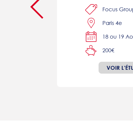
line
Focus Grou
Paris 4e
18 ou 19 Ao
200€
VOIR L'ÉT