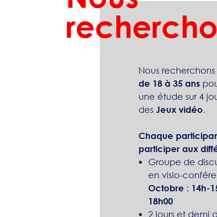
rechercho
Nous recherchons
de 18 à 35 ans
pou
une étude sur 4 jo
des
Jeux vidéo
.
Chaque participa
participer aux diff
Groupe de discu
en visio-confér
Octobre : 14h-1
18h00
2 jours et demi 