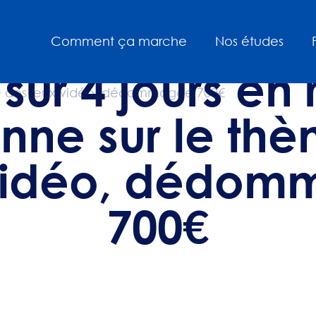
Comment ça marche
Nos études
sur 4 jours en
enne sur le th
vidéo, dédo
700€