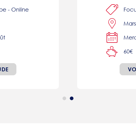
pe - Online
Foc
Mars
ût
Merc
60€
UDE
VO