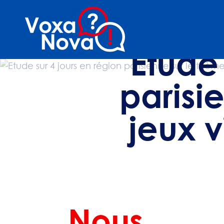
Etude 
parisi
jeux 
Nous