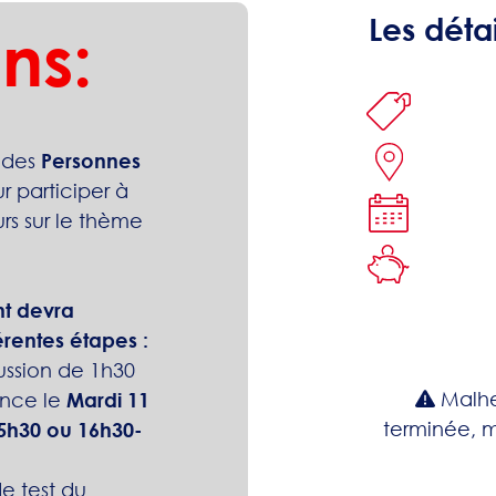
Les détai
ns:
 des
Personnes
r participer à
urs sur le thème
nt devra
érentes étapes :
ssion de 1h30
Malhe
ence le
Mardi 11
terminée, m
5h30 ou 16h30-
de test du