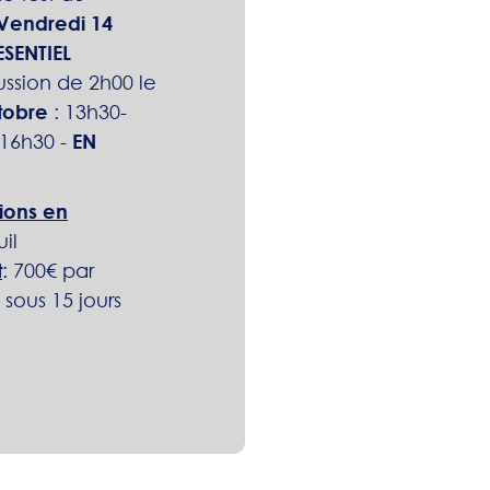
Vendredi 14
ESENTIEL
ssion de 2h00 le
tobre
: 13h30-
-16h30
-
EN
tions en
il
t
: 700€ par
sous 15 jours