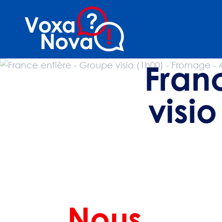
Fran
visi
Nous