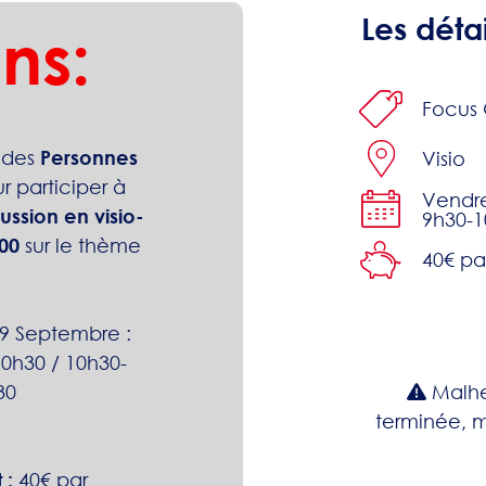
Les détai
ns:
Focus 
 des
Personnes
Visio
r participer à
Vendre
ssion en visio-
9h30-1
00
sur le thème
40€ pa
9 Septembre :
0h30 / 10h30-
30
Malhe
terminée, m
t
:
40€ par