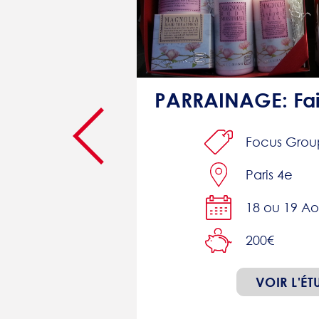
Etude sur le thème des produits de beauté/soin/hygiène : 200€
line
Focus Grou
Paris 4e
18 ou 19 Ao
200€
VOIR L'ÉT