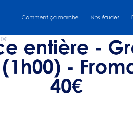
Comment ça marche
Nos études
ce entière - G
o (1h00) - From
40€