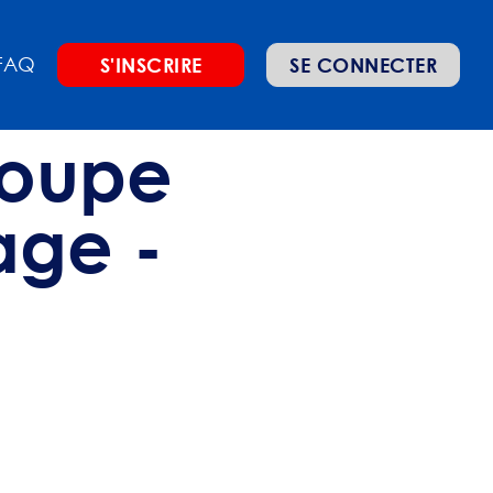
FAQ
S'INSCRIRE
SE CONNECTER
roupe
age -