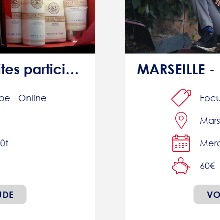
PARRAINAGE: Faites participer votre entourage et recevez 15€
pe - Online
Foc
Mars
ût
Merc
60€
UDE
VO